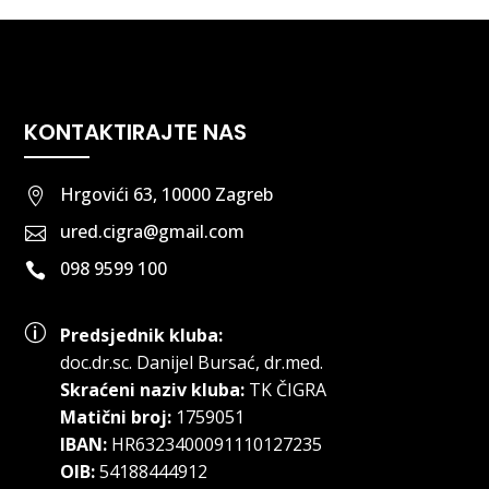
KONTAKTIRAJTE NAS
Hrgovići 63, 10000 Zagreb

ured.cigra@gmail.com

098 9599 100

p
Predsjednik kluba:
doc.dr.sc
.
Danijel Bursać, dr.med.
Skraćeni naziv kluba:
TK ČIGRA
Matični broj:
1759051
IBAN:
HR6323400091110127235
OIB:
54188444912