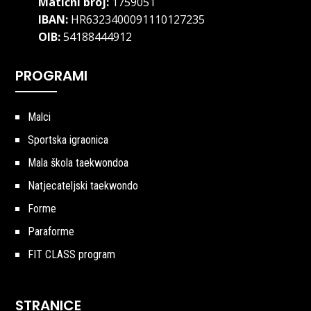
Matični broj:
1759051
IBAN:
HR6323400091110127235
OIB:
54188444912
PROGRAMI
Malci
Sportska igraonica
Mala škola taekwondoa
Natjecateljski taekwondo
Forme
Paraforme
FIT CLASS program
STRANICE