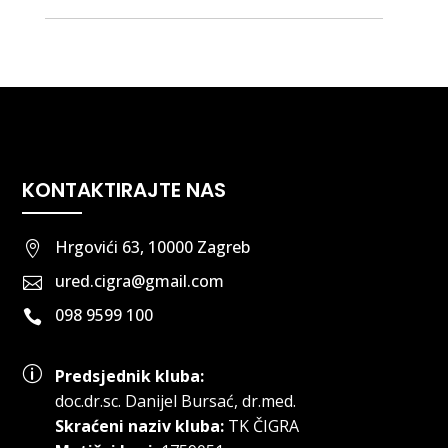
KONTAKTIRAJTE NAS
Hrgovići 63, 10000 Zagreb

ured.cigra@gmail.com

098 9599 100

p
Predsjednik kluba:
doc.dr.sc
.
Danijel Bursać, dr.med.
Skraćeni naziv kluba:
TK ČIGRA