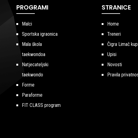
PROGRAMI
STRANICE
Malci
Home
Sportska igraonica
Treneri
Mala škola
Čigra Limač kup
taekwondoa
Upisi
Natjecateljski
Novosti
taekwondo
Pravila privatnos
Forme
Paraforme
FIT CLASS program