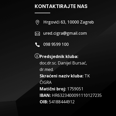
KONTAKTIRAJTE NAS
Hrgovići 63, 10000 Zagreb

ured.cigra@gmail.com

098 9599 100

p
Predsjednik kluba:
doc.dr.sc
.
Danijel Bursać,
dr.med.
Skraćeni naziv kluba:
TK
ČIGRA
Matični broj:
1759051
IBAN:
HR6323400091110127235
OIB:
54188444912