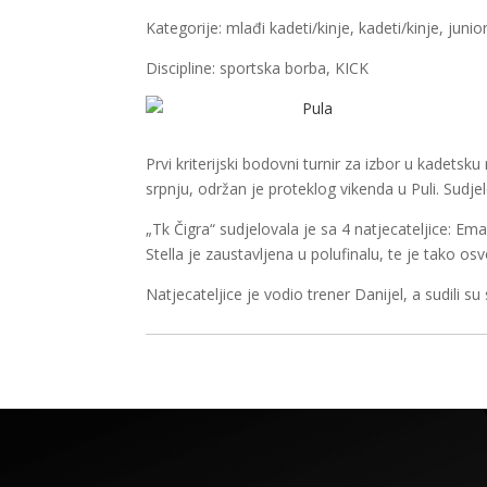
Kategorije: mlađi kadeti/kinje, kadeti/kinje, junior
Discipline: sportska borba, KICK
Prvi kriterijski bodovni turnir za izbor u kadet
srpnju, održan je proteklog vikenda u Puli. Sudjel
„Tk Čigra“ sudjelovala je sa 4 natjecateljice: E
Stella je zaustavljena u polufinalu, te je tako 
Natjecateljice je vodio trener Danijel, a sudili s