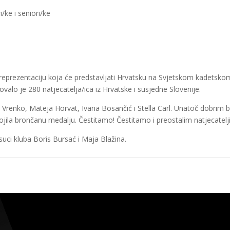
i/ke i seniori/ke
sku reprezentaciju koja će predstavljati Hrvatsku na Svjetskom kadets
ovalo je 280 natjecatelja/ica iz Hrvatske i susjedne Slovenije.
ma Vrenko, Mateja Horvat, Ivana Bosančić i Stella Carl. Unatoč dobrim
osvojila brončanu medalju. Čestitamo! Čestitamo i preostalim natjecate
u suci kluba Boris Bursać i Maja Blažina.